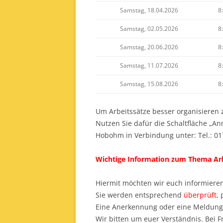
PREISLISTE
GRUNDS
Samstag, 18.04.2026
8
SO FINDEN SIE UNS
VORDRU
Samstag, 02.05.2026
8
AGB
Samstag, 20.06.2026
8
Samstag, 11.07.2026
8
Samstag, 15.08.2026
8
Um Arbeitssätze besser organisieren 
Nutzen Sie dafür die Schaltfläche „An
Hobohm in Verbindung unter: Tel.: 01
Wichtige Information zum Thema Arb
Hiermit möchten wir euch informieren
Sie werden entsprechend
überprüft
,
Eine Anerkennung oder eine Meldung 
Wir bitten um euer Verständnis. Bei 