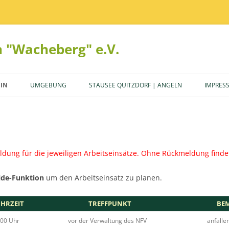
 "Wacheberg" e.V.
Zum
Inhalt
EIN
UMGEBUNG
STAUSEE QUITZDORF | ANGELN
IMPRES
springen
RSTAND
BUNGALOW 81 | BUCHEN
SPRECHZEITEN
SION
BUNGALOW 82 | BUCHEN
MITTEILUNGEN
EINSÄTZE
FERIENWOHNUNG 1 | BUCHEN
dung für die jeweiligen Arbeitseinsätze. Ohne Rückmeldung findet 
G
FERIENWOHNUNG 2 | BUCHEN
SATZUNG | PDF
lde-Funktion
um den Arbeitseinsatz zu planen.
RTORDNUNG
FERIENWOHNUNG 3 | BUCHEN
HRZEIT
TREFFPUNKT
BE
ORDNUNG
FINANZORDUNG | PDF
:00 Uhr
vor der Verwaltung des NFV
anfalle