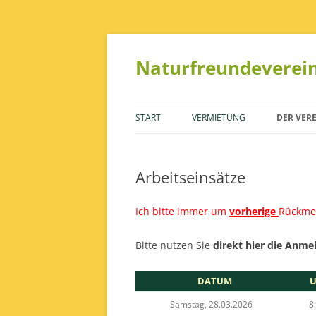
Naturfreundeverein
START
VERMIETUNG
DER VER
BUNGALOW 81
DER VO
Arbeitseinsätze
BUNGALOW 82
DIE REVI
FERIENWOHNUNG 1
ARBEITS
Ich bitte immer um
vorherige
Rückmel
FERIENWOHNUNG 2
SATZUN
Bitte nutzen Sie
direkt hier die Anme
FERIENWOHNUNG 3
STANDO
DATUM
U
VEREINSRAUM
FINANZ
Samstag, 28.03.2026
8