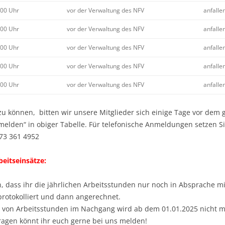
TÜCKSVERKAUF
:00 Uhr
vor der Verwaltung des NFV
anfalle
CKE
ZÄHLERSTÄNDE
:00 Uhr
vor der Verwaltung des NFV
anfalle
ZÄHLERWECHSEL
:00 Uhr
vor der Verwaltung des NFV
anfalle
PERSÖNLICHE DATEN
:00 Uhr
vor der Verwaltung des NFV
anfalle
:00 Uhr
vor der Verwaltung des NFV
anfalle
zu können, bitten wir unsere Mitglieder sich einige Tage vor dem
melden“ in obiger Tabelle. Für telefonische Anmeldungen setzen Si
73 361 4952
eitseinsätze:
, dass ihr die jährlichen Arbeitsstunden nur noch in Absprache m
 protokolliert und dann angerechnet.
von Arbeitsstunden im Nachgang wird ab dem 01.01.2025 nicht me
Fragen könnt ihr euch gerne bei uns melden!